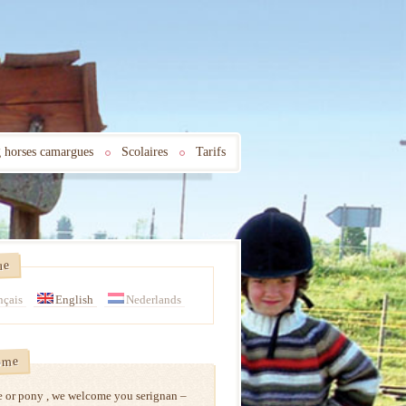
 horses camargues
Scolaires
Tarifs
ue
nçais
English
Nederlands
ome
e or pony , we welcome you serignan –