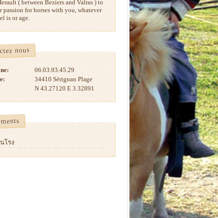
Herault ( between Beziers and Valras ) to
r passion for horses with you, whatever
el is or age.
ctez nous
ne:
06.03.93.45.29
e:
34410 Sérignan Plage
N 43.27120 E 3.32891
ements
ชนโรง